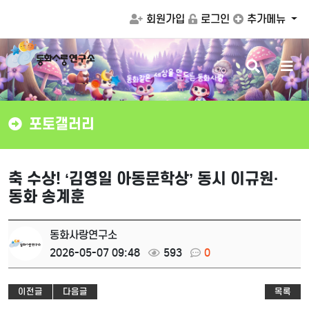
회원가입
로그인
추가메뉴
검
메
화
같
동
은
는
동
화
사
랑
세
상
드
을
만
색
뉴
버
버
튼
튼
포토갤러리
축 수상! ‘김영일 아동문학상’ 동시 이규원·
동화 송계훈
동화사랑연구소
2026-05-07 09:48
593
0
이전글
다음글
목록