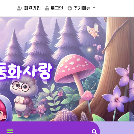
회원가입
로그인
추가메뉴
동
화
사
랑