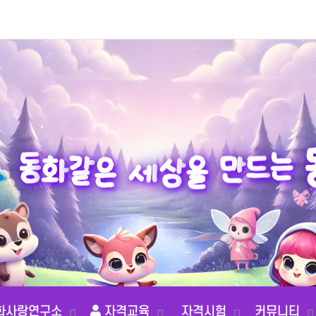
만
드
을
상
는
세
동
은
화
같
화사랑연구소
자격교육
자격시험
커뮤니티