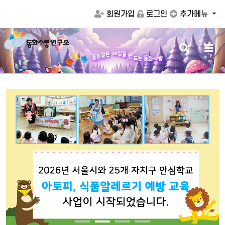
회원가입
로그인
추가메뉴
검
메
만
을
드
상
색
뉴
세
는
동
화
사
랑
은
동
같
화
버
버
튼
튼