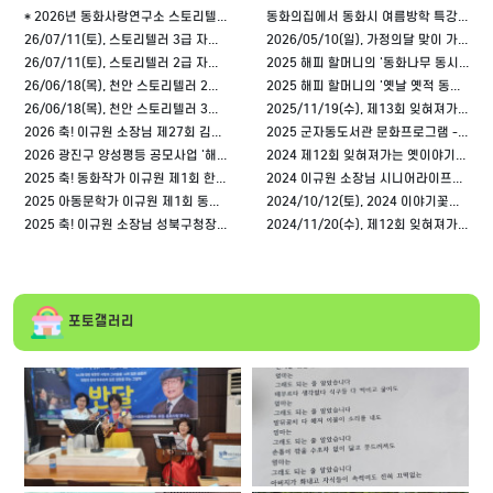
* 2026년 동화사랑연구소 스토리텔러 자격취득 강사양성 기초과정 - 9/5(토) 개강!
동화의집에서 동화시 여름방학 특강을 시작합니다
26/07/11(토), 스토리텔러 3급 자격시험 안내
2026/05/10(일), 가정의달 맞이 가족동화극 '엄마, 아빠 사랑해요!' - 구의제3동도서관 접수
26/07/11(토), 스토리텔러 2급 자격시험 안내
2025 해피 할머니의 '동화나무 동시열매' 출간!
26/06/18(목), 천안 스토리텔러 2급 자격시험 안내
2025 해피 할머니의 '옛날 옛적 동화시 열두 고개' 출간!
26/06/18(목), 천안 스토리텔러 3급 자격시험 안내
2025/11/19(수), 제13회 잊혀져가는 옛이야기대회 안내
2026 축! 이규원 소장님 제27회 김영일 아동문학상 수상
2025 군자동도서관 문화프로그램 - 동화구연과 동시낭독 "동화나무 동시열매"
2026 광진구 양성평등 공모사업 '해피 마마&파파가 그린 (Green) 평등 세상' 선정
2024 제12회 잊혀져가는 옛이야기대회 수상자
2025 축! 동화작가 이규원 제1회 한국동화시문학상 수상!
2024 이규원 소장님 시니어라이프ON 출연!
2025 아동문학가 이규원 제1회 동시문학상 '어린이울타리 대상' 수상
2024/10/12(토), 2024 이야기꽃이 피는 동화의집에 초대합니다.
2025 축! 이규원 소장님 성북구청장 표창 수상!
2024/11/20(수), 제12회 잊혀져가는 옛이야기대회 [수정]
포토갤러리