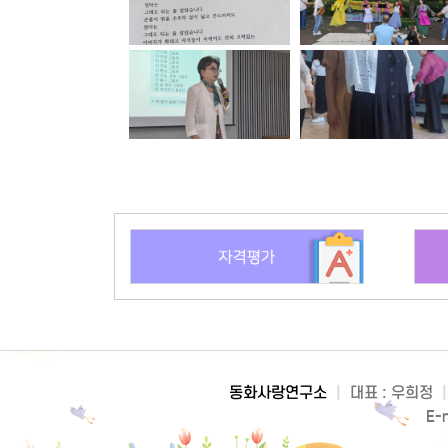
동화사랑연구소
|
대표 : 우희정
|
E-m