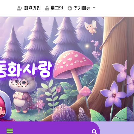
회원가입
로그인
추가메뉴
동
화
사
랑