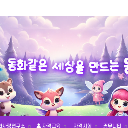
동
화
같
는
은
드
세
상
만
을
화사랑연구소
자격교육
자격시험
커뮤니티