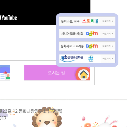
동로23길 12 동화사랑연구소 (군자동)
017