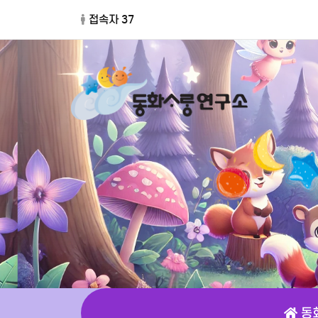
접속자 37
동