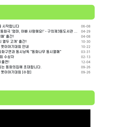
을 시작합니다
06-08
2026/05/10(일), 가정의달 맞이 가족동화극 '엄마, 아빠 사랑해요!' - 구의제3동도서관 접수
04-29
매' 출간!
04-08
 열두 고개' 출간!
10-30
가는 옛이야기대회 안내
10-22
 동화구연과 동시낭독 "동화나무 동시열매"
03-31
대회 수상자
02-13
 출연!
12-04
꽃이 피는 동화의집에 초대합니다.
09-26
가는 옛이야기대회 [수정]
09-26