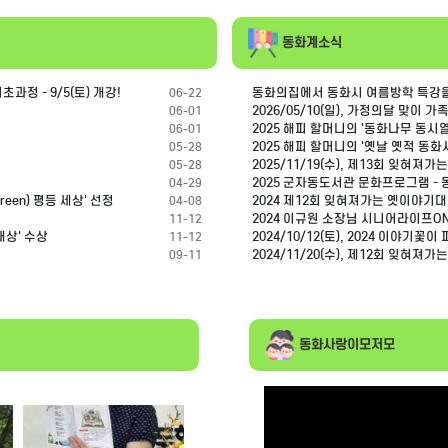
동화계소식
정 - 9/5(토) 개강!
동화의집에서 동화시 여름방학 특강
06-22
06-01
2025 해피 할머니의 '동화나무 동시열
06-01
2025 해피 할머니의 '옛날 옛적 동화시
05-28
2025/11/19(수), 제13회 잊혀져
05-28
2025 군자동도서관 문화프로그램 -
04-29
een) 평등 세상' 선정
2024 제12회 잊혀져가는 옛이야기
04-08
2024 이규원 소장님 시니어라이프ON
11-12
대상' 수상
2024/10/12(토), 2024 이야기
11-12
2024/11/20(수), 제12회 잊혀져
09-11
동화사랑이모저모