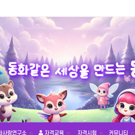
드
만
는
을
상
동
세
화
같
은
화사랑연구소
자격교육
자격시험
커뮤니티