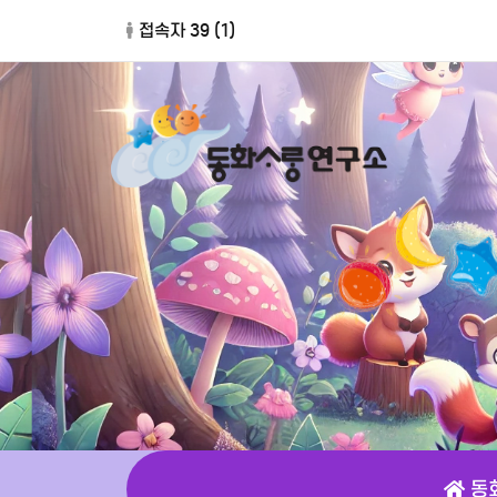
접속자 39 (
1
)
동