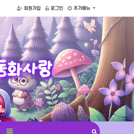
회원가입
로그인
추가메뉴
동
화
사
랑