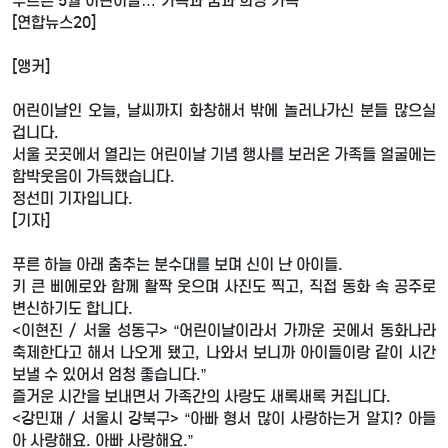
푸르른 5월 어린이날…”가족과 꿈과 희망 가득”
[연합뉴스20]
[앵커]
어린이날인 오늘, 날씨까지 화창해서 밖에 놀러나가신 분들 많으실
겁니다.
서울 곳곳에서 열리는 어린이날 기념 행사를 보러온 가족들 얼굴에는
함박웃음이 가득했습니다.
정선미 기자입니다.
[기자]
푸른 하늘 아래 춤추는 분수대를 보며 신이 난 아이들.
키 큰 삐에로와 함께 활짝 웃으며 사진도 찍고, 직접 동화 속 공주로
변신하기도 합니다.
<이현진 / 서울 성동구> “어린이날이라서 가까운 곳에서 동화나라
축제한다고 해서 나오게 됐고, 나와서 보니까 아이들이랑 같이 시간
보낼 수 있어서 엄청 좋습니다.”
즐거운 시간을 보내면서 가족간의 사랑도 새록새록 커집니다.
<강민재 / 서울시 강북구> “아빠 형서 많이 사랑하는거 알지? 아들
아 사랑해요. 아빠 사랑해요.”