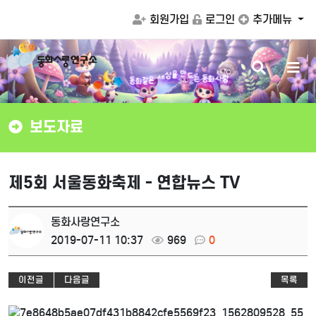
회원가입
로그인
추가메뉴
검
메
드
만
는
동
화
사
랑
을
동
상
화
색
뉴
세
같
은
버
버
튼
튼
보도자료
제5회 서울동화축제 - 연합뉴스 TV
동화사랑연구소
2019-07-11 10:37
969
0
이전글
다음글
목록