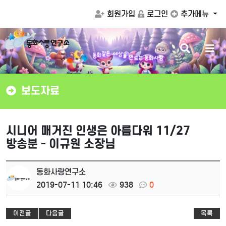
회원가입
로그인
추가메뉴
검
메
세
상
은
을
색
뉴
같
화
만
동
드
는
동
화
사
랑
버
버
튼
튼
보도자료
시니어 매거진 인생은 아름다워 11/27
방송분 - 이규원 소장님
동화사랑연구소
2019-07-11 10:46
938
0
이전글
다음글
목록