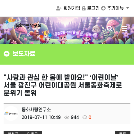
회원가입
로그인
추가메뉴
검
메
을
상
세
만
색
뉴
은
드
같
화
는
동
화
사
랑
동
버
버
튼
튼
보도자료
"사랑과 관심 한 몸에 받아요!" ‘어린이날’
서울 광진구 어린이대공원 서울동화축제로
분위기 돋워
동화사랑연구소
2019-07-11 10:49
944
0