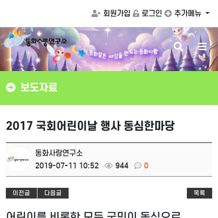
회원가입
로그인
추가메뉴
검
메
동
는
동
화
사
랑
화
같
드
은
색
뉴
만
세
상
을
버
버
튼
튼
보도자료
2017 국회어린이날 행사 동심한마당
동화사랑연구소
2019-07-11 10:52
944
0
이전글
다음글
목록
어린이를 비롯한 모든 국민이 동심으로