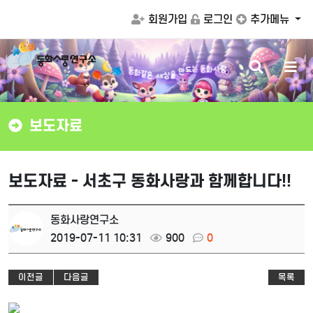
회원가입
로그인
추가메뉴
검
메
는
동
화
사
랑
동
화
드
같
은
만
세
을
상
색
뉴
버
버
튼
튼
보도자료
보도자료 - 서초구 동화사랑과 함께합니다!!
동화사랑연구소
2019-07-11 10:31
900
0
이전글
다음글
목록