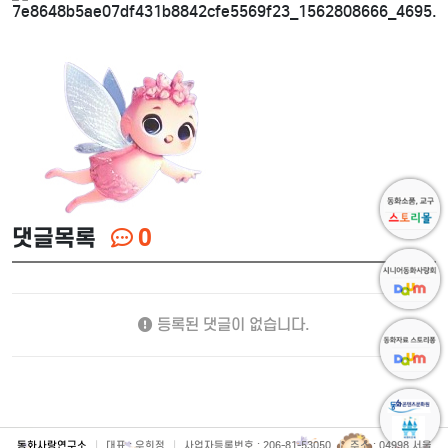
댓글목록
0
등록된 댓글이 없습니다.
동화사랑연구소
|
대표 : 우희정
|
사업자등록번호 : 206-81-53050
|
주소 : 04998 서울