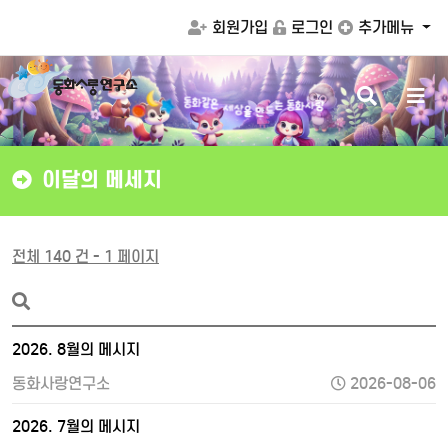
회원가입
로그인
추가메뉴
검
메
은
같
화
세
동
상
색
뉴
을
는
동
화
사
랑
만
드
버
버
튼
튼
이달의 메세지
전체 140 건 - 1 페이지
2026. 8월의 메시지
동화사랑연구소
2026-08-06
2026. 7월의 메시지