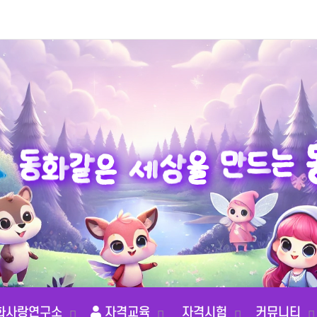
드
만
는
을
동
상
화
세
같
은
화사랑연구소
자격교육
자격시험
커뮤니티