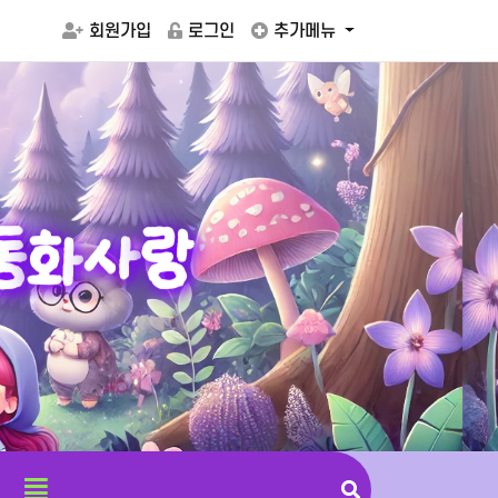
회원가입
로그인
추가메뉴
동
화
사
랑