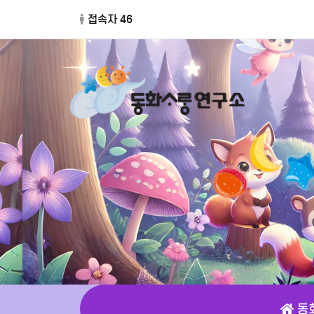
접속자 46
동