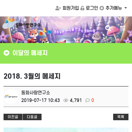
회원가입
로그인
추가메뉴
검
메
드
는
동
화
사
랑
만
동
색
뉴
화
을
같
상
은
세
버
버
튼
튼
이달의 메세지
2018. 3월의 메세지
동화사랑연구소
2019-07-17 10:43
4,791
0
이전글
다음글
목록