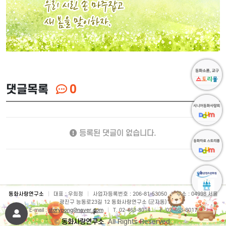
댓글목록
0
등록된 댓글이 없습니다.
동화사랑연구소
|
대표 : 우희정
|
사업자등록번호 : 206-81-53050
|
주소 : 04998 서울
광진구 능동로23길 12 동화사랑연구소 (군자동)
E-mail :
storypong@naver.com
|
T. 02-463-8014
|
F. 02-463-8017
©
동화사랑연구소
. All Rights Reserved.