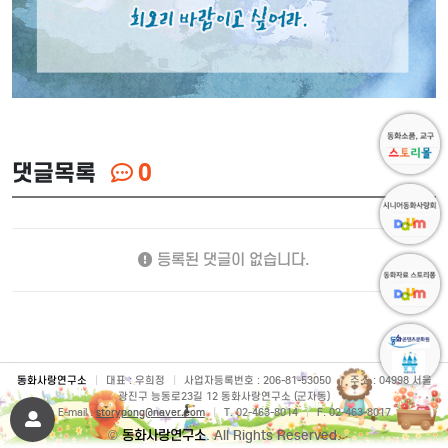
댓글목록
0
등록된 댓글이 없습니다.
동화사랑연구소
|
대표 : 우희정
|
사업자등록번호 : 206-81-53050
|
주소 : 04998 서울
광진구 능동로23길 12 동화사랑연구소 (군자동)
E-mail :
storypong@naver.com
|
T. 02-463-8014
|
F. 02-463-8017
©
동화사랑연구소
. All Rights Reserved.