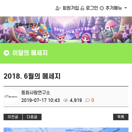
회원가입
로그인
추가메뉴
검
메
같
은
화
동
세
상
는
동
화
사
랑
을
드
만
색
뉴
버
버
튼
튼
이달의 메세지
2018. 6월의 메세지
동화사랑연구소
2019-07-17 10:43
4,919
0
이전글
다음글
목록