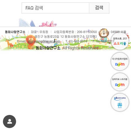
검색
동화사랑연구소
|
대표 : 우희정
|
사업자등록번호 : 206-81-53050
|
주소 : 04998 서울
광진구 능동로23길 12 동화사랑연구소 (군자동)
E-mail :
storypong@naver.com
|
T. 02-463-8014
|
F. 02-463-8017
©
동화사랑연구소
. All Rights Reserved.