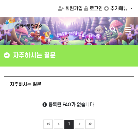
회원가입
로그인
추가메뉴
검
메
상
을
세
만
색
뉴
은
같
드
화
동
는
동
화
사
랑
버
버
튼
튼
자주하시는 질문
자주하시는 질문
등록된 FAQ가 없습니다.
1