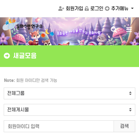
회원가입
로그인
추가메뉴
검
메
드
만
는
동
화
사
랑
을
상
동
세
색
뉴
화
같
은
버
버
튼
튼
새글모음
Note:
회원 아이디만 검색 가능
검색