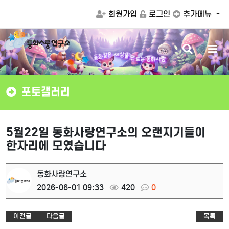
회원가입
로그인
추가메뉴
검
메
만
드
을
는
동
화
사
랑
상
색
뉴
세
동
화
은
같
버
버
튼
튼
포토갤러리
5월22일 동화사랑연구소의 오랜지기들이
한자리에 모였습니다
동화사랑연구소
2026-06-01 09:33
420
0
이전글
다음글
목록