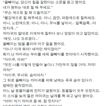
“
올빼미님
,
당신이 칠을 잘한다는 소문을 듣고 왔어요
.
내가 원하는 대로 칠 해 주세요
.”
“
무슨 색으로 칠 해 드릴까요
?”
“
빨강색으로 칠 해주세요
.
아니
,
잠깐
,
파랑색으로 칠하세요
.
아니
,
노란색으로
.
아니
,
아니
,
무늬를 넣어서
...
알록달록
...
더
멋지게
...”
까마귀의 말대로 이색저색 칠하다 보니 엉망이 되고 말았어요
.
‘
에잇
,
나도 모르겠다
...’
올빼미는 땀을 흘리며 마구 칠을 했어요
.
“
아니
?
이게 뭐야
?
새까만 색이잖아
?”
화가 난 까마귀는 부리를 세워 올빼미를 쪼아대기 시작했어요
.
“
아이쿠
,
아파
!”
“
멋진 나를 이렇게 만들어 놓다니 가만두지 않을 거야
.
까악
!
까악
!”
“
아이쿠
,
무서워
.
숨어야지
.”
그 뒤로 올빼미는 까마귀를 피해 낮에는 꼭꼭 숨어 있다가
밤에만 움직였어요
.
어느 날 동물마을에 잔치가 얼렸어요
.
동물들이 모두 모였지요
.
이 소식을 늦게 들은 까마귀는 날개를 쫙 펴고 날아 왔어요
.
“
어머
!
저기 까마귀 좀 봐
.
참 멋지다
!”