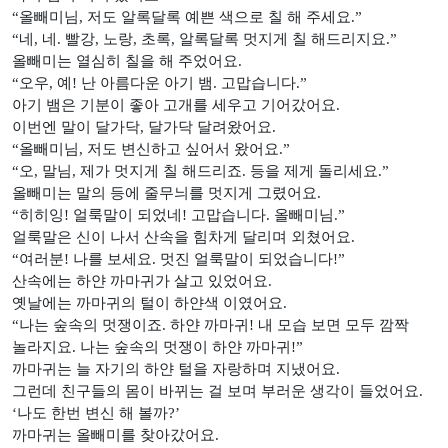
“
올빼미님
,
저도 알록달록 예쁜 색으로 칠 해 주세요
.”
“
네
,
네
.
빨강
,
노랑
,
초록
,
알록달록 멋지게 칠 해드리지요
.”
올빼미는 열심히 칠을 해 주었어요
.
“
오우
,
예
!
난 아름다운 아기 뱀
.
고맙습니다
.”
아기 뱀은 기분이 좋아 고개를 세우고 기어갔어요
.
이번엔 말이 달가닥
,
달가닥 달려왔어요
.
“
올빼미님
,
저도 변신하고 싶어서 왔어요
.”
“
오
,
말님
,
제가 멋지게 칠 해드리죠
.
등을 제게 돌리세요
.”
올빼미는 말의 등에 줄무늬를 멋지게 그렸어요
.
“
히히잉
!
얼룩말이 되었네
!
고맙습니다
.
올빼미님
.”
얼룩말은 신이 나서 산속을 힘차게 달리며 외쳤어요
.
“
여러분
!
나를 보세요
.
멋진 얼룩말이 되었습니다
!”
산속에는 하얀 까마귀가 살고 있었어요
.
옛날에는 까마귀의 털이 하얀색 이였어요
.
“
나는 숲속의 멋쟁이죠
.
하얀 까마귀
!
내 모습 보면 모두 깜짝
놀라지요
.
나는 숲속의 멋쟁이 하얀 까마귀
!”
까마귀는 늘 자기의 하얀 털을 자랑하며 지냈어요
.
그런데 친구들의 몸이 바뀌는 걸 보며 부러운 생각이 들었어요
.
‘
나도 한번 변신 해 볼까
?’
까마귀는 올빼미를 찾아갔어요
.