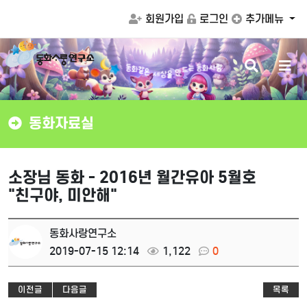
회원가입
로그인
추가메뉴
검
메
화
같
동
은
는
동
화
사
랑
세
색
뉴
상
드
을
만
버
버
튼
튼
동화자료실
소장님 동화 - 2016년 월간유아 5월호
"친구야, 미안해"
동화사랑연구소
2019-07-15 12:14
1,122
0
이전글
다음글
목록