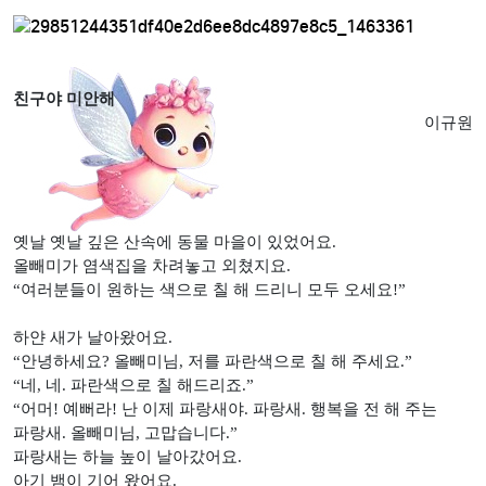
친구야 미안해
이규원
옛날 옛날 깊은 산속에 동물 마을이 있었어요
.
올빼미가 염색집을 차려놓고 외쳤지요
.
“
여러분들이 원하는 색으로 칠 해 드리니 모두 오세요
!”
하얀 새가 날아왔어요
.
“
안녕하세요
?
올빼미님
,
저를 파란색으로 칠 해 주세요
.”
“
네
,
네
.
파란색으로 칠 해드리죠
.”
“
어머
!
예뻐라
!
난 이제 파랑새야
.
파랑새
.
행복을 전 해 주는
파랑새
.
올빼미님
,
고맙습니다
.”
파랑새는 하늘 높이 날아갔어요
.
아기 뱀이 기어 왔어요
.