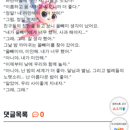
“
파란하늘에 까만 새
!
그림도 멋있다
!”
“
이름하고 몸 색하고 같으니까 더 좋다
.”
“
정말
?
내 까만색이 좋아 보여
?”
“
그럼
,
정말 멋져
!”
친구들의 칭찬을 듣고 보니 올빼미 생각이 났어요
.
“
내가 올빼미에게 너무 했어
.
사과 해야지
...”
“
그래
,
그래
.
잘 생각 했어
.”
그날 밤 까마귀는 올빼미를 찾아 갔어요
.
“
올빼미야
,
미안해
.
내가 너무 했어
.”
“
아니야
,
내가 미안해
.”
“
이제부터 낮에 우리와 함께 놀자
.”
“
아니야
,
난 밤의 세계가 더 좋아
.
달님과 별님
,
그리고 벌레들의
노랫소리
...
난 아름다운 밤이 좋아
.”
“
알았어
.
우리 사이좋게 지내자
.”
“
그래
,
그래."
댓글목록
0