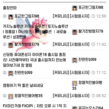
포근한그림자98
출장안마
포근한그림자98
[커뮤니티]
[시험응시자]
12:59
카지노솔루션 카지노솔루션 l 토지노솔루션
활기찬방랑자79
l 정품알 l 아너링크 l 홀덤솔루션 ㅣ새로솔
루션 l 성피전용
활기찬방랑자79
[커뮤니티]
[시험응시자]
11:42
신당동 휴대폰성지 아이폰18 출시일 총정
찬란한삵69
리! 사전예약부터 국내 출시일까지 한눈에
알아보기새 창 열림
찬란한삵69
[커뮤니티]
[시험응시자]
11:12
정열적인붕어빵
캠핑하기 딱 좋은 날씨네요
35
정열적인붕어빵35
[커뮤니티]
[시험응시자]
09:52
FX마진거래 FXCIPI｜차트 오류 시 1억 지
꿈꾸는오소리64