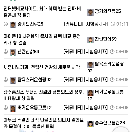
인터넷비교사이트, 최대 혜택 받는 진짜 비
광기의전류25
결은새 창 열림
광기의전류25
[커뮤니티]
[시험응시자]
01:11
아이폰18 사전예약 출시일 혜택 비교 총정
찬란한삵69
리새 창 열림
찬란한삵69
[커뮤니티]
[시험응시자]
08-06
탐욕스러운섬광
세종비뇨기과, 전립선 건강의 새로운 시작
92
탐욕스러운섬광92
[커뮤니티]
[시험응시자]
08-06
버거운우동그릇
광주흥신소 무너진 신뢰와 남편외도의 징후,
베테랑새 창 열림
12
버거운우동그릇12
[커뮤니티]
[시험응시자]
08-06
아누크 주얼리 제작 반클리프 빈티지 알함브
중후한고블린26
라 목걸이 DIA, 특별한 매력