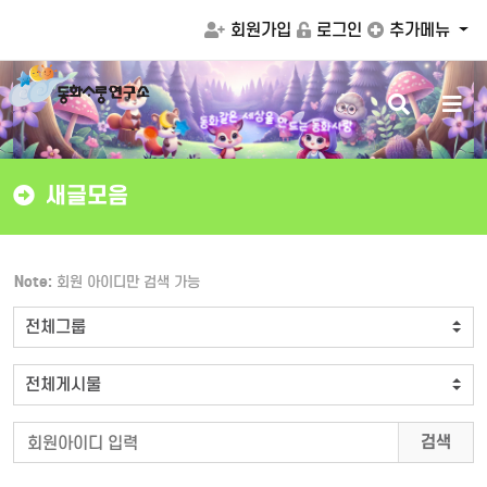
회원가입
로그인
추가메뉴
검
메
을
상
만
세
색
뉴
드
은
같
는
동
화
사
랑
화
동
버
버
튼
튼
새글모음
Note:
회원 아이디만 검색 가능
검색