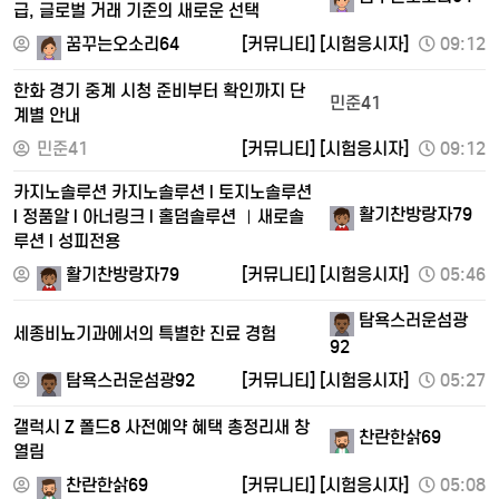
급, 글로벌 거래 기준의 새로운 선택
꿈꾸는오소리64
[커뮤니티]
[시험응시자]
09:12
한화 경기 중계 시청 준비부터 확인까지 단
민준41
계별 안내
민준41
[커뮤니티]
[시험응시자]
09:12
카지노솔루션 카지노솔루션 l 토지노솔루션
활기찬방랑자79
l 정품알 l 아너링크 l 홀덤솔루션 ㅣ새로솔
루션 l 성피전용
활기찬방랑자79
[커뮤니티]
[시험응시자]
05:46
탐욕스러운섬광
세종비뇨기과에서의 특별한 진료 경험
92
탐욕스러운섬광92
[커뮤니티]
[시험응시자]
05:27
갤럭시 Z 폴드8 사전예약 혜택 총정리새 창
찬란한삵69
열림
찬란한삵69
[커뮤니티]
[시험응시자]
05:08