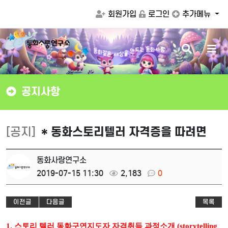
회원가입
로그인
추가메뉴
검
메
동
는
동
화
사
랑
화
같
드
은
만
세
상
을
색
뉴
버
버
튼
튼
공지사항
[공지]
* 동화스토리텔러 자격증을 따려면
동화사랑연구소
2019-07-15 11:30
2,183
0
이전글
다음글
목록
1. 스토리 텔러 동화구연지도자 자격취득 과정소개 (storytelling