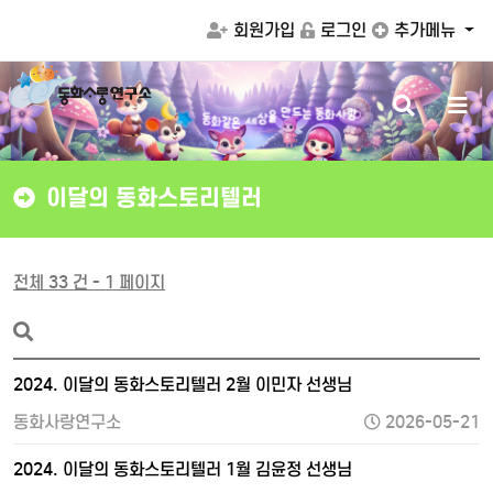
회원가입
로그인
추가메뉴
검
메
는
동
화
사
랑
드
동
만
화
같
을
은
상
세
색
뉴
버
버
튼
튼
이달의 동화스토리텔러
전체 33 건 - 1 페이지
2024. 이달의 동화스토리텔러 2월 이민자 선생님
동화사랑연구소
2026-05-21
2024. 이달의 동화스토리텔러 1월 김윤정 선생님