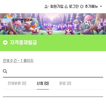
회원가입
로그인
추가메뉴
검
메
은
같
화
세
동
상
색
뉴
을
는
동
화
사
랑
만
드
버
버
튼
튼
자격증재발급
전체 0 건 - 1 페이지
전체분류 (0)
신청 (0)
완료 (0)