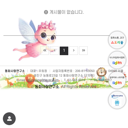
게시물이 없습니다.
1
동화사랑연구소
|
대표 : 우희정
|
사업자등록번호 : 206-81-53050
|
주소 : 04998 서울
광진구 능동로23길 12 동화사랑연구소 (군자동)
E-mail :
storypong@naver.com
|
T. 02-463-8014
|
F. 02-463-8017
©
동화사랑연구소
. All Rights Reserved.