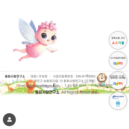
동화사랑연구소
|
대표 : 우희정
|
사업자등록번호 : 206-81-53050
|
주소 : 04998 서울
광진구 능동로23길 12 동화사랑연구소 (군자동)
E-mail :
storypong@naver.com
|
T. 02-463-8014
|
F. 02-463-8017
©
동화사랑연구소
. All Rights Reserved.