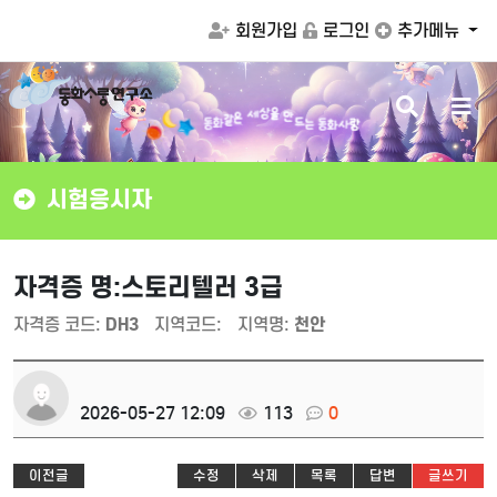
회원가입
로그인
추가메뉴
검
메
을
만
상
세
드
색
뉴
은
는
동
화
사
랑
같
화
동
버
버
튼
튼
시험응시자
자격증 명:스토리텔러 3급
자격증 코드:
DH3
지역코드:
지역명:
천안
2026-05-27 12:09
113
0
이전글
수정
삭제
목록
답변
글쓰기