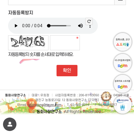
자동등록방지
자동등록방지 숫자를 순서대로 입력하세요.
동화사랑연구소
|
대표 : 우희정
|
사업자등록번호 : 206-81-53050
|
주소 : 04998 서울
광진구 능동로23길 12 동화사랑연구소 (군자동)
E-mail :
storypong@naver.com
|
T. 02-463-8014
|
F. 02-463-8017
©
동화사랑연구소
. All Rights Reserved.