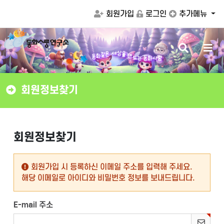
회원가입
로그인
추가메뉴
검
메
상
을
세
만
색
뉴
은
같
드
화
동
는
동
화
사
랑
버
버
튼
튼
회원정보찾기
회원정보찾기
회원가입 시 등록하신 이메일 주소를 입력해 주세요.
해당 이메일로 아이디와 비밀번호 정보를 보내드립니다.
E-mail 주소