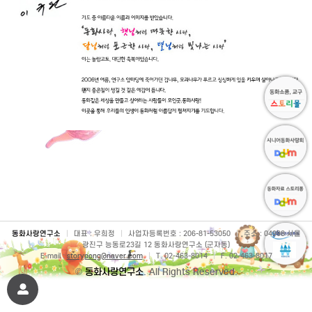
동화사랑연구소
|
대표 : 우희정
|
사업자등록번호 : 206-81-53050
|
주소 : 04998 서울
광진구 능동로23길 12 동화사랑연구소 (군자동)
E-mail :
storypong@naver.com
|
T. 02-463-8014
|
F. 02-463-8017
©
동화사랑연구소
. All Rights Reserved.