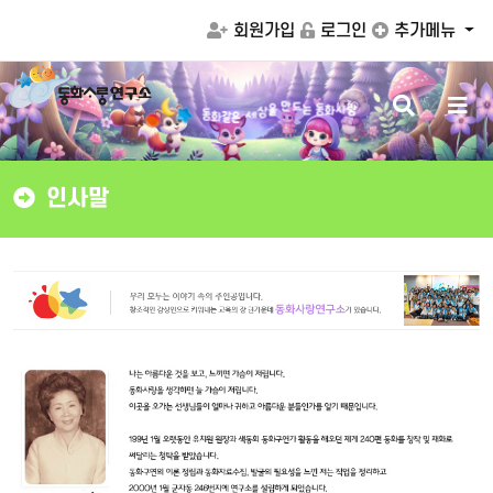
회원가입
로그인
추가메뉴
검
메
드
는
동
화
사
랑
만
동
을
화
상
같
세
은
색
뉴
버
버
튼
튼
인사말