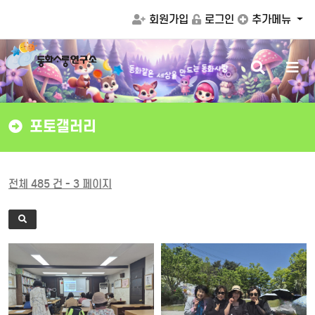
회원가입
로그인
추가메뉴
검
메
세
상
을
은
같
만
화
동
색
뉴
드
는
동
화
사
랑
버
버
튼
튼
포토갤러리
전체 485 건 - 3 페이지