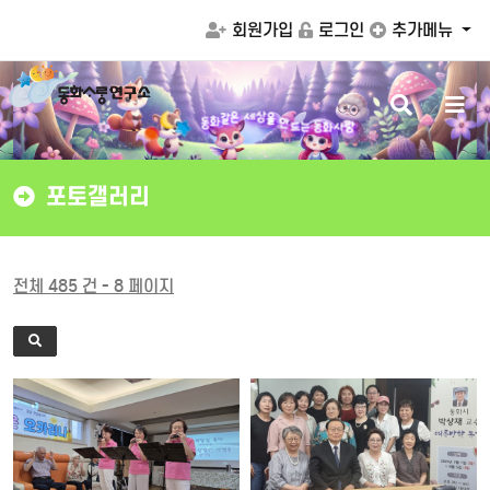
회원가입
로그인
추가메뉴
검
메
드
만
는
동
화
사
랑
을
동
상
화
색
뉴
세
같
은
버
버
튼
튼
포토갤러리
전체 485 건 - 8 페이지