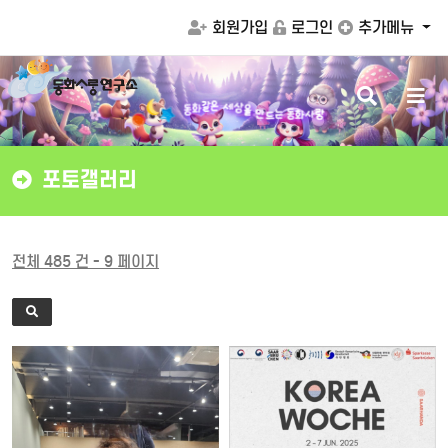
회원가입
로그인
추가메뉴
검
메
만
드
을
는
동
화
사
랑
상
색
뉴
세
동
화
은
같
버
버
튼
튼
포토갤러리
전체 485 건 - 9 페이지