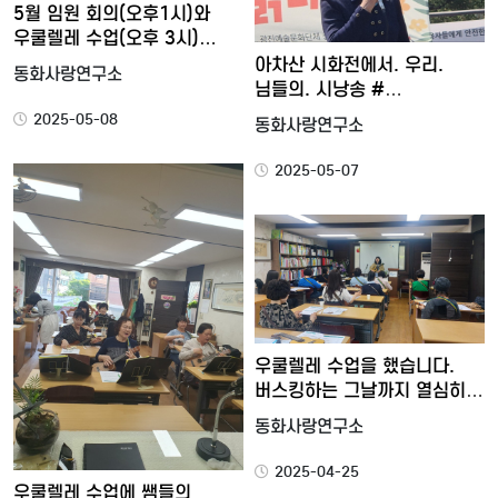
5월 임원 회의(오후1시)와
우쿨렐레 수업(오후 3시)…
아차산 시화전에서. 우리.
동화사랑연구소
님들의. 시낭송 #
지도자회소…
2025-05-08
동화사랑연구소
2025-05-07
우쿨렐레 수업을 했습니다.
버스킹하는 그날까지 열심히
…
동화사랑연구소
2025-04-25
우쿨렐레 수업에 쌤들의