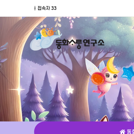
접속자 33
동