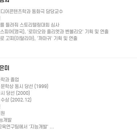
미디어콘텐츠학과 동화극 담당교수
원
야기를 들려줘 스토리텔링대회 심사
익스피어(영국), '로미오와 줄리엣과 벤볼리오' 기획 및 연출
로 고찌(이탈리아), '까마귀' 기획 및 연출
은미
학과 졸업
학상 동시 당선 (1999)
 당선 (2000)
 (2002.12)
원
회원
지능개발
교육연구팀에서 '지능개발' …