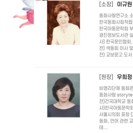
[소장]
이규원
동화사랑연구소 
한국동화사회적협
한국아동문학회 
광진정보도서관 실
사) 한국문인협회,
전) 색동회 이사 
전) 교보문고 도서
[원장]
우희정 
비영리단체 동화
동화사랑 storyte
전)건국대학교 
사)한국아동문학회
서울시의회 표창 (2
동화, 언어 관련 
테…