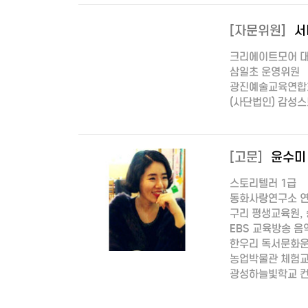
[자문위원]
서
크리에이트모어 
삼일초 운영위원
광진예술교육연합
(사단법인) 감성스
[고문]
윤수미
스토리텔러 1급
동화사랑연구소 
구리 평생교육원,
EBS 교육방송 
한우리 독서문화운
농업박물관 체험교
광성하늘빛학교 컨