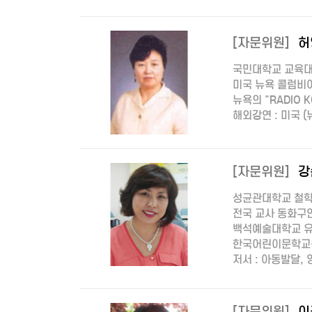
[자문위원]
허
국민대학교 교육대
미국 뉴욕 콜럼비
뉴욕의 "RADIO 
해외강연 : 미국 (
[자문위원]
강
성균관대학교 철학
전국 교사 동화구
백석예술대학교 
한국어린이문학교
저서 : 아동발달,
[자문위원]
이