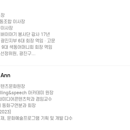
소장
동조합 이사장
부이사장
버이야기 봉사단 강사 17년
 광진지부 6대 회장 역임 · 고문
및 9대 색동어머니회 회장 역임
 선정위원, 광진구…
Ann
콘텐츠문화원장
lling&speech 아카데미 원장
동화미디어콘텐츠학과 겸임교수
 동화구연분과 회장
023)
교재, 문화예술프로그램 기획 및 개발 다수