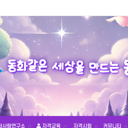
화
동
같
은
는
세
드
상
을
만
화사랑연구소
자격교육
자격시험
커뮤니티