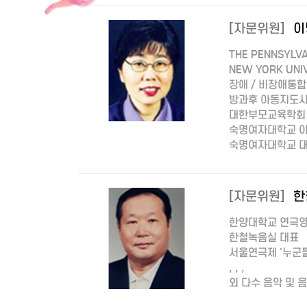
[자문위원]
이
THE PENNSYLV
NEW YORK UN
장애 / 비장애통
방과후 아동지도사
대한부모교육학회
숙명여자대학교 
숙명여자대학교 대
[자문위원]
한
한양대학교 연극영
한철녹음실 대표
서울연극제 '누군
, , ,
외 다수 음악 및 