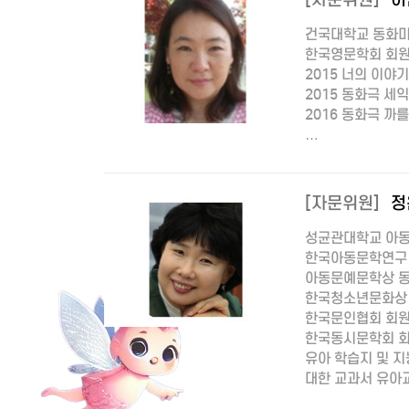
건국대학교 동화
한국영문학회 회
2015 너의 이
2015 동화극 세
2016 동화극 까를
…
[자문위원]
정
성균관대학교 아동
한국아동문학연구 문
아동문예문학상 동시
한국청소년문화상 수상
한국문인협회 회
한국동시문학회 
유아 학습지 및 
대한 교과서 유아