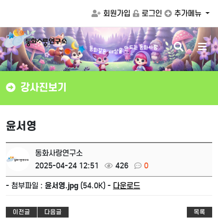
회원가입
로그인
추가메뉴
검
메
는
동
화
사
랑
동
화
드
같
은
만
세
을
상
색
뉴
버
버
튼
튼
강사진보기
윤서영
동화사랑연구소
2025-04-24 12:51
426
0
- 첨부파일 :
윤서영.jpg
(54.0K) -
다운로드
이전글
다음글
목록