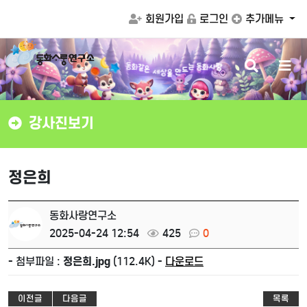
회원가입
로그인
추가메뉴
검
메
은
같
화
세
동
상
을
는
동
화
사
랑
만
드
색
뉴
버
버
튼
튼
강사진보기
정은희
동화사랑연구소
2025-04-24 12:54
425
0
- 첨부파일 :
정은희.jpg
(112.4K) -
다운로드
이전글
다음글
목록