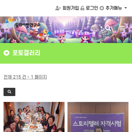
회원가입
로그인
추가메뉴
검
메
만
드
을
는
동
화
사
랑
상
색
뉴
세
동
화
은
같
버
버
튼
튼
포토갤러리
전체 215 건 - 1 페이지