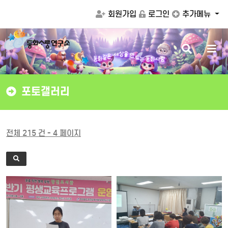
회원가입
로그인
추가메뉴
검
메
는
동
화
사
랑
동
화
드
같
은
만
세
을
상
색
뉴
버
버
튼
튼
포토갤러리
전체 215 건 - 4 페이지