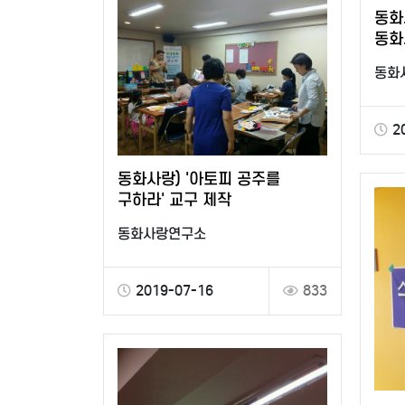
동화
동화
동화
2
동화사랑) '아토피 공주를
구하라' 교구 제작
동화사랑연구소
2019-07-16
833