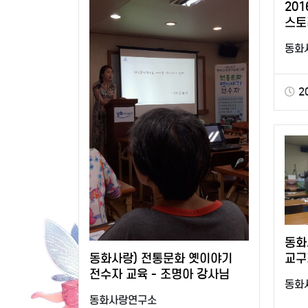
20
스토
동화
2
동화
동화사랑) 전통문화 옛이야기
교구
전수자 교육 - 조명아 강사님
동화
동화사랑연구소