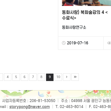
동화사랑) 복화술강의 4 <
수료식>
동화사랑연구소
2019-07-16
3
4
5
6
7
8
9
10
사업자등록번호 : 206-81-53050
|
주소 : 04998 서울 광진구 능
ail :
storypong@naver.com
|
T. 02-463-8014
|
F. 02-463-8