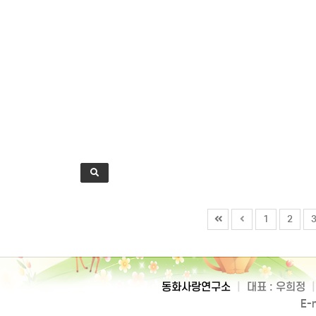
1
2
동화사랑연구소
|
대표 : 우희정
|
E-m