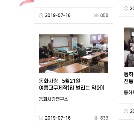
2
2019-07-16
858
동화
동화사랑- 5월21일
전통
여름교구제작(입 벌리는 악어)|
동화
동화사랑연구소
2
2019-07-16
833