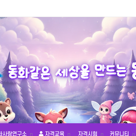
같
은
화
동
세
상
는
을
드
만
화사랑연구소
자격교육
자격시험
커뮤니티