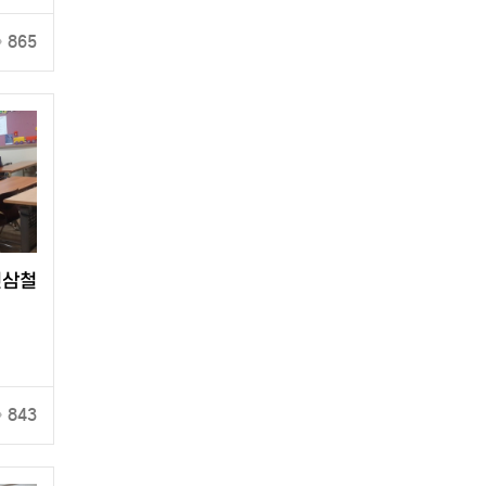
865
신삼철
843