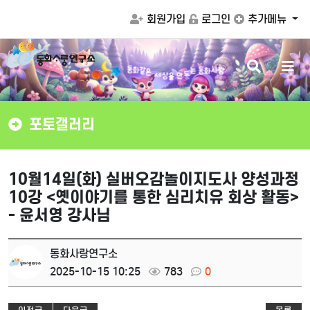
회원가입
로그인
추가메뉴
검
메
을
상
세
만
색
뉴
은
드
같
화
는
동
화
사
랑
동
버
버
튼
튼
포토갤러리
10월14일(화) 실버오감놀이지도사 양성과정
10강 <옛이야기를 통한 심리치유 회상 활동>
- 윤서영 강사님
동화사랑연구소
2025-10-15 10:25
783
0