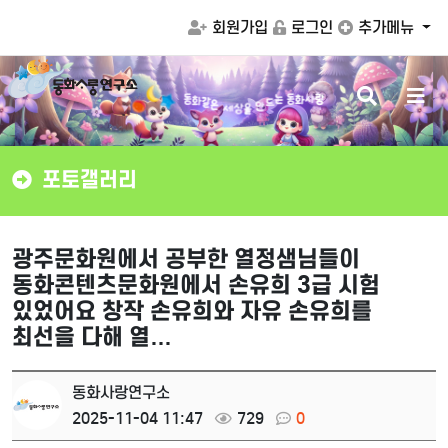
회원가입
로그인
추가메뉴
검
메
같
화
은
동
세
는
동
화
사
랑
색
뉴
상
을
드
만
버
버
튼
튼
포토갤러리
광주문화원에서 공부한 열정샘님들이
동화콘텐츠문화원에서 손유희 3급 시험
있었어요 창작 손유희와 자유 손유희를
최선을 다해 열…
동화사랑연구소
2025-11-04 11:47
729
0