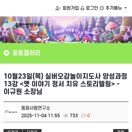
회원가입
로그인
추가메뉴
검
메
화
같
동
은
는
동
화
사
랑
세
상
드
을
색
뉴
만
버
버
튼
튼
포토갤러리
10월23일(목) 실버오감놀이지도사 양성과정
13강 <옛 이야기 정서 치유 스토리텔링> -
이규원 소장님
동화사랑연구소
2025-11-04 11:55
733
0