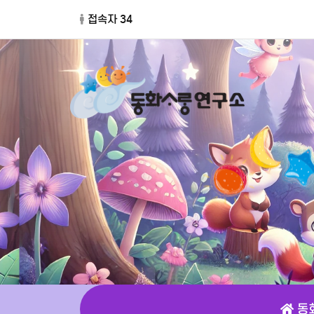
접속자 34
동