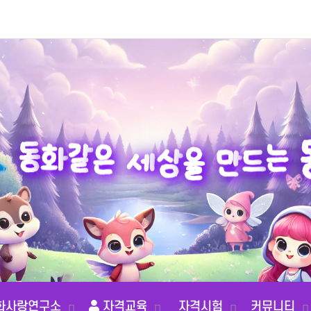
상
세
을
은
만
같
화
드
동
는
화사랑연구소
자격교육
자격시험
커뮤니티