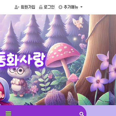
회원가입
로그인
추가메뉴
동
화
사
랑