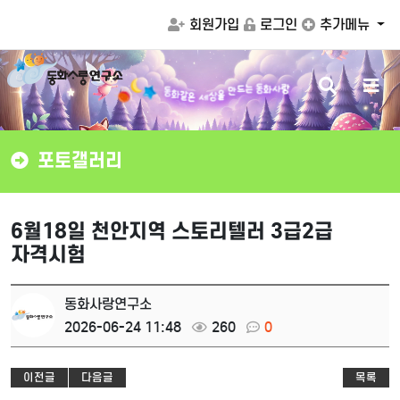
회원가입
로그인
추가메뉴
검
메
동
는
동
화
사
랑
화
같
드
은
색
뉴
만
세
상
을
버
버
튼
튼
포토갤러리
6월18일 천안지역 스토리텔러 3급2급
자격시험
동화사랑연구소
2026-06-24 11:48
260
0
이전글
다음글
목록