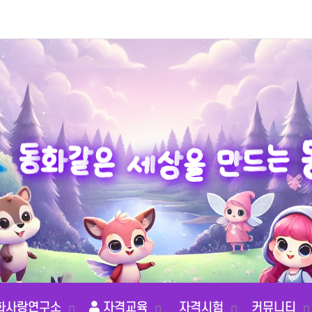
는
드
동
만
화
같
을
은
상
세
화사랑연구소
자격교육
자격시험
커뮤니티