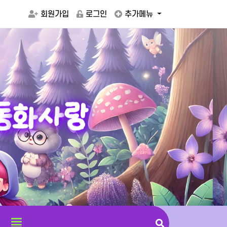
회원가입
로그인
추가메뉴
동
화
사
랑