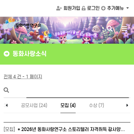
회원가입
로그인
추가메뉴
검
메
상
을
세
만
색
뉴
은
같
드
화
동
는
동
화
사
랑
버
버
튼
튼
동화사랑소식
전체 4 건 - 1 페이지
43)
공모사업 (24)
모집 (4)
수상 (7)
[모집]
* 2026년 동화사랑연구소 스토리텔러 자격취득 강사양…