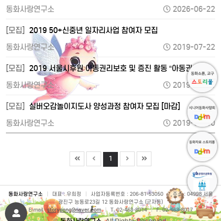
동화사랑연구소
2026-06-22
[모집]
2019 50+신중년 일자리사업 참여자 모집
동화사랑연구소
2019-07-22
[모집]
2019 서울시후원 아동권리보호 및 증진 활동 “아동권…
동화사랑연구소
2019-07-11
[모집]
실버오감놀이지도사 양성과정 참여자 모집 [마감]
동화사랑연구소
2019-07-10
1
동화사랑연구소
|
대표 : 우희정
|
사업자등록번호 : 206-81-53050
|
주소 : 04998 서울
광진구 능동로23길 12 동화사랑연구소 (군자동)
E-mail :
storypong@naver.com
|
T. 02-463-8014
|
F. 02-463-8017