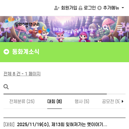
회원가입
로그인
추가메뉴
검
메
같
은
화
동
세
상
색
뉴
는
동
화
사
랑
을
드
만
버
버
튼
튼
동화계소식
전체 8 건 - 1 페이지
전체분류 (25)
대회 (8)
행사 (5)
공모전 (5)
[대회]
2025/11/19(수), 제13회 잊혀져가는 옛이야기…