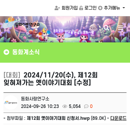
회원가입
로그인
추가메뉴
검
메
상
세
을
은
색
뉴
만
같
화
드
동
는
동
화
사
랑
버
버
튼
튼
동화계소식
[대회]
2024/11/20(수), 제12회
잊혀져가는 옛이야기대회 [수정]
동화사랑연구소
2024-09-26 10:23
5,054
0
- 첨부파일 :
제12회 옛이야기대회 신청서.hwp
(89.0K) -
다운로드