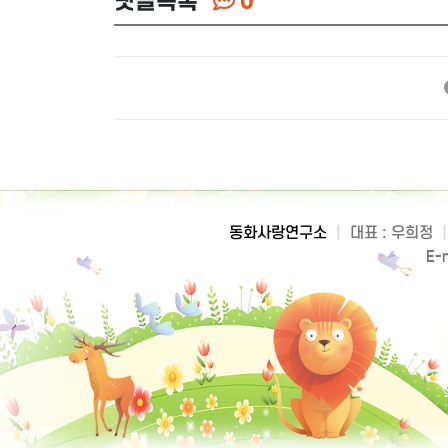
댓글목록
0
동화사랑연구소
|
대표 : 우희정
|
E-m