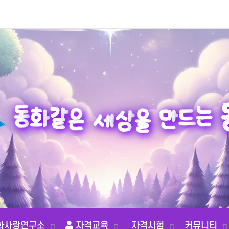
동
는
화
같
드
은
만
세
상
을
화사랑연구소
자격교육
자격시험
커뮤니티