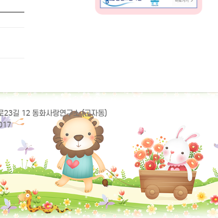
동로23길 12 동화사랑연구소 (군자동)
017