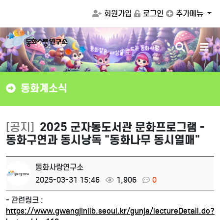
회원가입
로그인
추가메뉴
검
메
화
동
같
은
는
동
화
사
랑
세
드
색
뉴
상
을
만
버
버
튼
튼
동화계소식
[공지]
2025 군자동도서관 문화프로그램 -
동화구연과 동시낭독 "동화나무 동시열매"
동화사랑연구소
2025-03-31 15:46
1,906
0
- 관련링크 :
https://www.gwangjinlib.seoul.kr/gunja/lectureDetail.do?