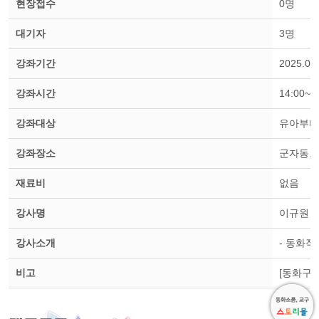
현장접수
0명
대기자
3명
강좌기간
2025.04
강좌시간
14:00~1
강좌대상
유아부터
강좌장소
군자동도
재료비
없음
강사명
이규원
강사소개
- 동화작
비고
[동화구연