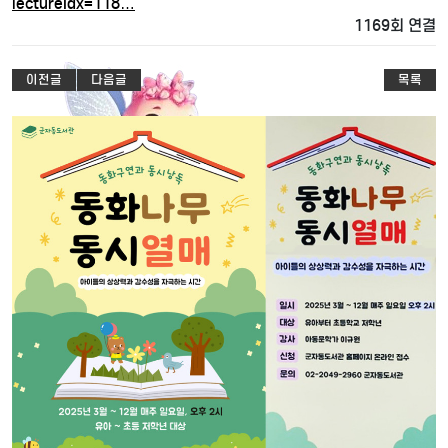
lectureIdx=118…
1169회 연결
이전글
다음글
목록