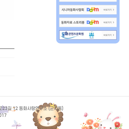
동로23길 12 동화사랑연구소 (군자동)
017