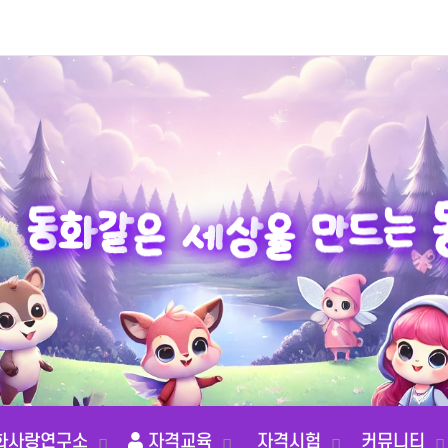
드
만
는
을
동
상
화
세
같
은
화사랑연구소
자격교육
자격시험
커뮤니티