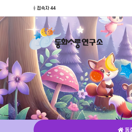
접속자 44
동