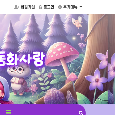
회원가입
로그인
추가메뉴
동
화
사
랑