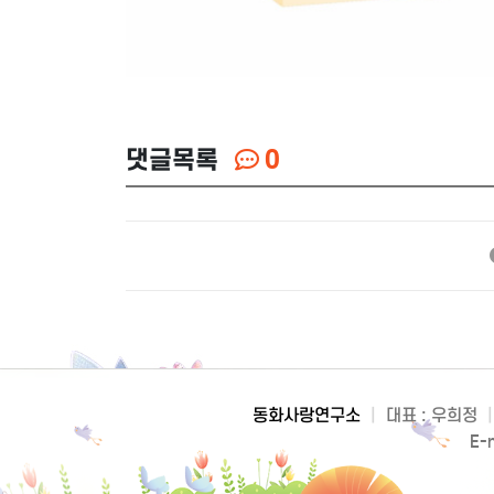
댓글목록
0
동화사랑연구소
|
대표 : 우희정
|
E-m