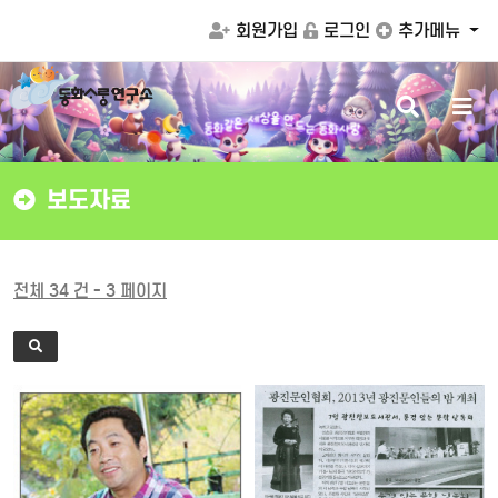
회원가입
로그인
추가메뉴
검
메
만
을
드
상
색
뉴
세
는
동
화
사
랑
은
동
같
화
버
버
튼
튼
보도자료
전체 34 건 - 3 페이지