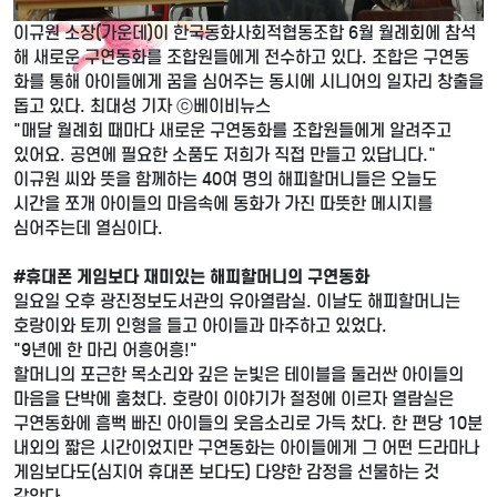
이규원 소장(가운데)이 한국동화사회적협동조합 6월 월례회에 참석
해 새로운 구연동화를 조합원들에게 전수하고 있다. 조합은 구연동
화를 통해 아이들에게 꿈을 심어주는 동시에 시니어의 일자리 창출을
돕고 있다. 최대성 기자 ⓒ베이비뉴스
"매달 월례회 때마다 새로운 구연동화를 조합원들에게 알려주고
있어요. 공연에 필요한 소품도 저희가 직접 만들고 있답니다."
이규원 씨와 뜻을 함께하는 40여 명의 해피할머니들은 오늘도
시간을 쪼개 아이들의 마음속에 동화가 가진 따뜻한 메시지를
심어주는데 열심이다.
#휴대폰 게임보다 재미있는 해피할머니의 구연동화
일요일 오후 광진정보도서관의 유아열람실. 이날도 해피할머니는
호랑이와 토끼 인형을 들고 아이들과 마주하고 있었다.
"9년에 한 마리 어흥어흥!"
할머니의 포근한 목소리와 깊은 눈빛은 테이블을 둘러싼 아이들의
마음을 단박에 훔쳤다. 호랑이 이야기가 절정에 이르자 열람실은
구연동화에 흠뻑 빠진 아이들의 웃음소리로 가득 찼다. 한 편당 10분
내외의 짧은 시간이었지만 구연동화는 아이들에게 그 어떤 드라마나
게임보다도(심지어 휴대폰 보다도) 다양한 감정을 선물하는 것
같았다.