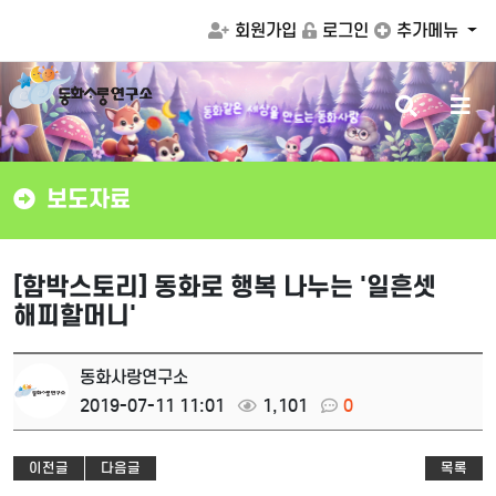
회원가입
로그인
추가메뉴
검
메
상
세
을
은
만
같
화
드
색
뉴
동
는
동
화
사
랑
버
버
튼
튼
보도자료
[함박스토리] 동화로 행복 나누는 '일흔셋
해피할머니'
동화사랑연구소
2019-07-11 11:01
1,101
0
이전글
다음글
목록