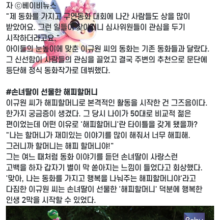
자 ⓒ베이비뉴스
"제 동화를 가지고 구연동화 대회에 나간 사람들도 상을 많이
받았어요. 그런 일들이 잦아지니 심사위원들이 관심을 두기
시작하더라고요."
아이들의 눈높이에 맞춘 이규원 씨의 동화는 기존 동화들과 달랐다.
그 신선함이 사람들의 관심을 끌었고 결국 주변의 추천으로 문단에
등단해 정식 동화작가로 데뷔했다.
#손녀딸이 선물한 해피할머니
이규원 씨가 해피할머니로 본격적인 활동을 시작한 건 그즈음이다.
한가지 궁금증이 생겼다. 그 당시 나이가 50대로 비교적 젊은
편이었는데 어떤 이유로 '해피할머니'란 타이틀을 갖게 됐을까?
"나는 할머니가 재미있는 이야기를 많이 해줘서 너무 해피해.
그러니까 할머니는 해피 할머니야!"
그는 여느 때처럼 동화 이야기를 듣던 손녀딸이 사랑스런
고백을 하자 갑자기 별이 막 쏟아지는 느낌이 들었다고 회상했다.
'맞아, 나는 동화를 가지고 행복을 나눠주는 해피할머니야'라고
다짐한 이규원 씨는 손녀딸이 선물한 '해피할머니' 덕분에 행복한
인생 2막을 시작할 수 있었다.