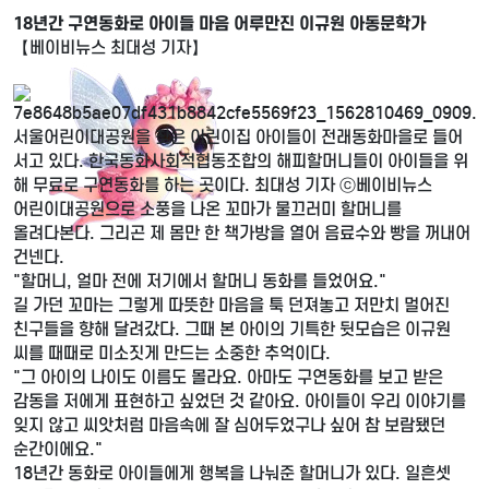
18년간 구연동화로 아이들 마음 어루만진 이규원 아동문학가
【베이비뉴스 최대성 기자】
서울어린이대공원을 찾은 어린이집 아이들이 전래동화마을로 들어
서고 있다. 한국동화사회적협동조합의 해피할머니들이 아이들을 위
해 무료로 구연동화를 하는 곳이다. 최대성 기자 ⓒ베이비뉴스
어린이대공원으로 소풍을 나온 꼬마가 물끄러미 할머니를
올려다본다. 그리곤 제 몸만 한 책가방을 열어 음료수와 빵을 꺼내어
건넨다.
"할머니, 얼마 전에 저기에서 할머니 동화를 들었어요."
길 가던 꼬마는 그렇게 따뜻한 마음을 툭 던져놓고 저만치 멀어진
친구들을 향해 달려갔다. 그때 본 아이의 기특한 뒷모습은 이규원
씨를 때때로 미소짓게 만드는 소중한 추억이다.
"그 아이의 나이도 이름도 몰라요. 아마도 구연동화를 보고 받은
감동을 저에게 표현하고 싶었던 것 같아요. 아이들이 우리 이야기를
잊지 않고 씨앗처럼 마음속에 잘 심어두었구나 싶어 참 보람됐던
순간이에요."
18년간 동화로 아이들에게 행복을 나눠준 할머니가 있다. 일흔셋