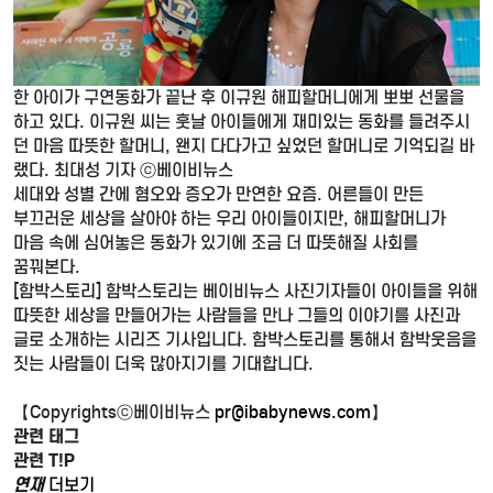
한 아이가 구연동화가 끝난 후 이규원 해피할머니에게 뽀뽀 선물을
하고 있다. 이규원 씨는 훗날 아이들에게 재미있는 동화를 들려주시
던 마음 따뜻한 할머니, 왠지 다다가고 싶었던 할머니로 기억되길 바
랬다. 최대성 기자 ⓒ베이비뉴스
세대와 성별 간에 혐오와 증오가 만연한 요즘. 어른들이 만든
부끄러운 세상을 살아야 하는 우리 아이들이지만, 해피할머니가
마음 속에 심어놓은 동화가 있기에 조금 더 따뜻해질 사회를
꿈꿔본다.
[함박스토리] 함박스토리는 베이비뉴스 사진기자들이 아이들을 위해
따뜻한 세상을 만들어가는 사람들을 만나 그들의 이야기를 사진과
글로 소개하는 시리즈 기사입니다. 함박스토리를 통해서 함박웃음을
짓는 사람들이 더욱 많아지기를 기대합니다.
【Copyrightsⓒ베이비뉴스
pr@ibabynews.com
】
관련 태그
관련
T!P
연재
더보기