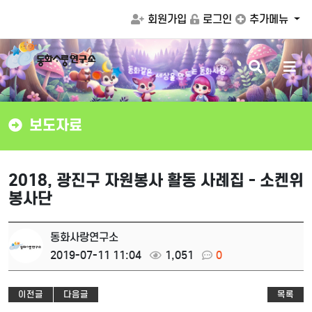
회원가입
로그인
추가메뉴
검
메
은
같
세
화
상
색
뉴
동
을
는
동
화
사
랑
만
드
버
버
튼
튼
보도자료
2018, 광진구 자원봉사 활동 사례집 - 소켄위
봉사단
동화사랑연구소
2019-07-11 11:04
1,051
0
이전글
다음글
목록