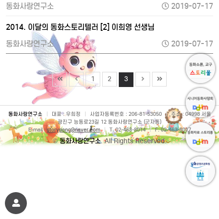
동화사랑연구소
2019-07-17
2014. 이달의 동화스토리텔러 [2] 이희영 선생님
동화사랑연구소
2019-07-17
1
2
3
동화사랑연구소
|
대표 : 우희정
|
사업자등록번호 : 206-81-53050
|
주소 : 04998 서울
광진구 능동로23길 12 동화사랑연구소 (군자동)
E-mail :
storypong@naver.com
|
T. 02-463-8014
|
F. 02-463-8017
©
동화사랑연구소
. All Rights Reserved.