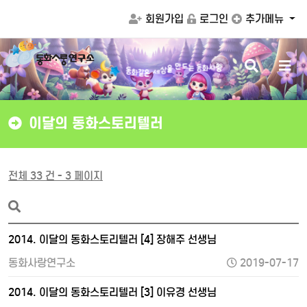
회원가입
로그인
추가메뉴
검
메
드
는
동
화
사
랑
만
동
을
화
상
같
세
은
색
뉴
버
버
튼
튼
이달의 동화스토리텔러
전체 33 건 - 3 페이지
2014. 이달의 동화스토리텔러 [4] 장해주 선생님
동화사랑연구소
2019-07-17
2014. 이달의 동화스토리텔러 [3] 이유경 선생님